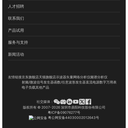
人才招聘
联系我们
产品试用
服务与支持
新闻活动
友情链接
京东旗舰店
天猫旗舰店
示波器
矢量网络分析仪
频谱分析仪
射频/微波信号发生器
函数/任意波形发生器
直流电源
数字万用表
电子负载
其他产品
社交媒体：
版权所有 © 2007-2026 深圳市鼎阳科技股份有限公司
粤ICP备09076277号
粤公网安备44030002012643号