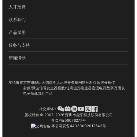
人才招聘
联系我们
产品试用
服务与支持
新闻活动
友情链接
京东旗舰店
天猫旗舰店
示波器
矢量网络分析仪
频谱分析仪
射频/微波信号发生器
函数/任意波形发生器
直流电源
数字万用表
电子负载
其他产品
社交媒体：
版权所有 © 2007-2026 深圳市鼎阳科技股份有限公司
粤ICP备09076277号
粤公网安备44030002012643号