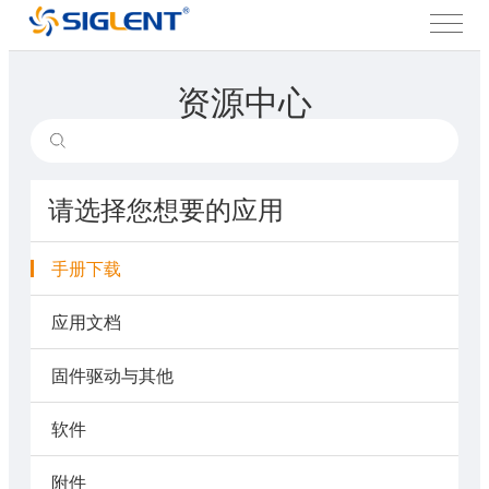
资源中心
请选择您想要的应用
手册下载
应用文档
固件驱动与其他
软件
附件