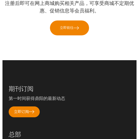
注册后即可在网上商城购买相关产品，可享受商城不定期优
惠、促销信息等会员福利。
立即前往
期刊订阅
第一时间获得鼎阳的最新动态
立即订阅
总部