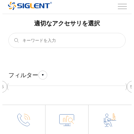
適切なアクセサリを選択
フィルター
45
46
47
48
49
50
51
52
53
54
55
5