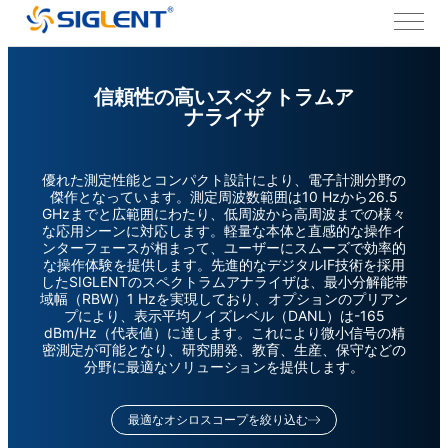
信頼性の高いスペクトラムア
ナライザ
優れた測定性能とコンパクト設計により、電子計測分野の
傑作となっています。測定周波数範囲は10 Hzから26.5
GHzまでと広範囲にわたり、低周波から高周波までの様々
な応用シーンに対応します。軽量な本体と直感的な操作イ
ンターフェースが相まって、ユーザーにスムーズで効率的
な操作体験を提供します。先進的なデジタルIF技術を採用
したSIGLENTのスペクトラムアナライザは、最小分解能帯
域幅（RBW）1 Hzを実現しており、オプションのプリアン
プにより、表示平均ノイズレベル（DANL）は-165
dBm/Hz（代表値）に達します。これにより微小信号の精
密測定が可能となり、研究開発、教育、生産、保守などの
分野に最適なソリューションを提供します。
最適なオシロスコープを絞り込む