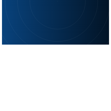
様々なニーズに対応
全シーンをカバー
SIGLENT Technologiesのスペクトラム/シグナルアナライ
ザシリーズは、基本から上級、リアルタイム分析からポー
タブルアプリケーションまで、あらゆるシーンをカバーし
ており、多様な測定ニーズに対応します。精密で効率的な
測定を実現する、電子計測分野における万能なソリューシ
ョンです。