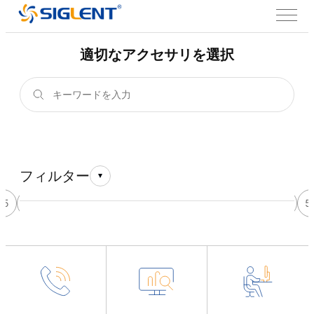
適切なアクセサリを選択
フィルター
45
46
47
48
49
50
51
52
53
54
55
5