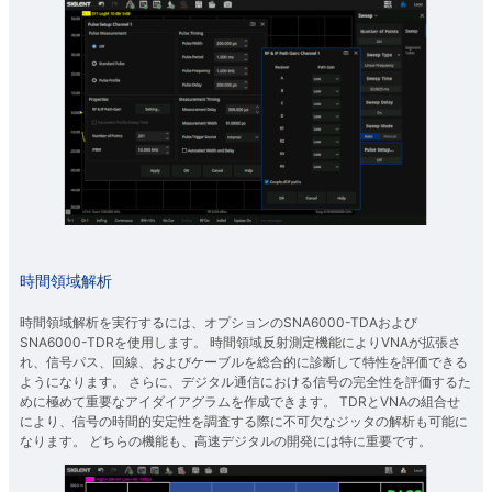
時間領域解析
時間領域解析を実行するには、オプションのSNA6000-TDAおよび
SNA6000-TDRを使用します。 時間領域反射測定機能によりVNAが拡張さ
れ、信号パス、回線、およびケーブルを総合的に診断して特性を評価できる
ようになります。 さらに、デジタル通信における信号の完全性を評価するた
めに極めて重要なアイダイアグラムを作成できます。 TDRとVNAの組合せ
により、信号の時間的安定性を調査する際に不可欠なジッタの解析も可能に
なります。 どちらの機能も、高速デジタルの開発には特に重要です。