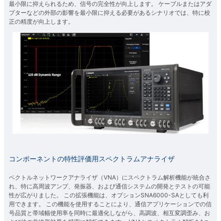
最小限に抑えられるため、信号の完全性が向上します。 ケーブルまたはアダ
プターなどの外部の影響を最小限に抑える必要があるシナリオでは、特に校
正の精度が向上します。
コンポーネントの特性評価用スペクトラムアナライザ
ベクトルネットワークアナライザ（VNA）にスペクトラム解析機能が統合さ
れ、特に高周波アンプ、発振器、および通信システムの開発とテストの可能
性が広がりました。 この拡張機能は、オプションSNA6000-SAとしても利
用できます。 この機能を使用することにより、通信アプリケーションでの信
号品質と帯域幅使用率を同時に最適化しながら、高調波、相互変調歪み、お