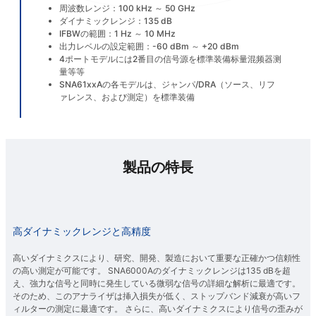
周波数レンジ：100 kHz ～ 50 GHz
ダイナミックレンジ：135 dB
IFBWの範囲：1 Hz ～ 10 MHz
出力レベルの設定範囲：-60 dBm ～ +20 dBm
4ポートモデルには2番目の信号源を標準装備
标量混频器测
量
等等
SNA61xxAの各モデルは、ジャンパ/DRA（ソース、リフ
ァレンス、および測定）を標準装備
製品の特長
高ダイナミックレンジと高精度
高いダイナミクスにより、研究、開発、製造において重要な正確かつ信頼性
の高い測定が可能です。 SNA6000Aのダイナミックレンジは135 dBを超
え、強力な信号と同時に発生している微弱な信号の詳細な解析に最適です。
そのため、このアナライザは挿入損失が低く、ストップバンド減衰が高いフ
ィルターの測定に最適です。 さらに、高いダイナミクスにより信号の歪みが