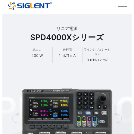
リニア電源
SPD4000Xシリーズ
総出力
分解能
ラインレギュレーシ
ョン
400 W
1 mV/1 mA
0.01%+2 mV
PD400