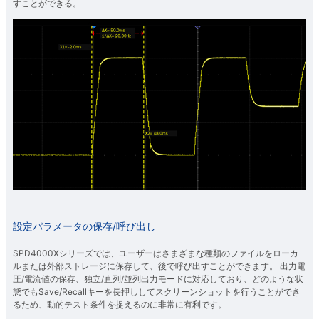
すことができる。
設定パラメータの保存/呼び出し
SPD4000Xシリーズでは、ユーザーはさまざまな種類のファイルをローカ
ルまたは外部ストレージに保存して、後で呼び出すことができます。 出力電
圧/電流値の保存、独立/直列/並列出力モードに対応しており、どのような状
態でもSave/Recallキーを長押ししてスクリーンショットを行うことができ
るため、動的テスト条件を捉えるのに非常に有利です。