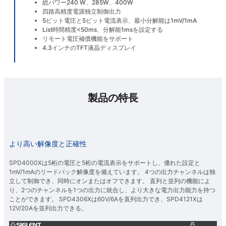
総パワー240 W、285W、400W
四路高精度電源独立制御出力
5ビット電圧と5ビット電流表示、最小分解能は1mV/1mA
List時間精度<50ms、分解能1msを設定する
リモート電圧補償機能をサポート
4.3インチのTFT液晶ディスプレイ
製品の特長
より高い解像度と正確性
SPD4000Xは5桁の電圧と5桁の電流表示をサポートし、優れた設定と
1mV/1mAのリードバック解像度を備えています。 4つの出力チャンネルは独
立して制御でき、同時にオンまたはオフできます。 直列と並列の機能によ
り、2つのチャンネルを1つの出力に統合し、より大きな電力出力能力を持つ
ことができます。 SPD4306Xは60V/6Aを直列出力でき、SPD4121Xは
12V/20Aを並列出力できる。