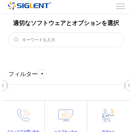
適切なソフトウェアとオプションを選択
フィルター
45
46
47
48
49
50
51
52
53
54
55
5
クリックでお問い合わ
ヘルプセンター
サポート