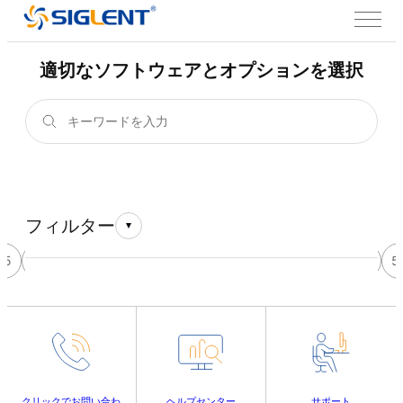
適切なソフトウェアとオプションを選択
フィルター
45
46
47
48
49
50
51
52
53
54
55
5
クリックでお問い合わ
ヘルプセンター
サポート