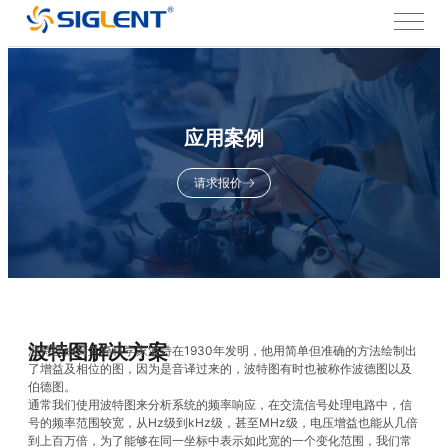
应用案例
请求报价
波特图解决方案
波特图由荷兰裔科学家波特在1930年发明，他用简单但准确的方法绘制出
了增益及相位的图，因为是音译过来的，波特图有时也被称作波德图以及
伯德图。
通常我们使用波特图来分析系统的频率响应，在交流信号处理电路中，信
号的频率范围较宽，从Hz级到kHz级，甚至MHz级，电压增益也能从几倍
到上百万倍，为了能够在同一坐标中表示如此宽的一个变化范围，我们常