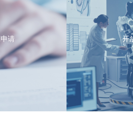
E申请
开