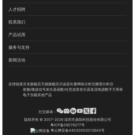
电话：
18676778838
人才招聘
邮箱：
ldl@utestek.com
联系我们
东莞市不凡电子有限公司
产品试用
服务与支持
地址：广东省东莞市赛步镇横坑宝塘路41号东涛大厦6楼
电话：
13790503561
新闻活动
邮箱：
2426684148@qq.com
友情链接
京东旗舰店
天猫旗舰店
示波器
矢量网络分析仪
频谱分析仪
射频/微波信号发生器
函数/任意波形发生器
直流电源
数字万用表
电子负载
其他产品
社交媒体：
版权所有 © 2007-2026 深圳市鼎阳科技股份有限公司
粤ICP备09076277号
粤公网安备44030002012643号