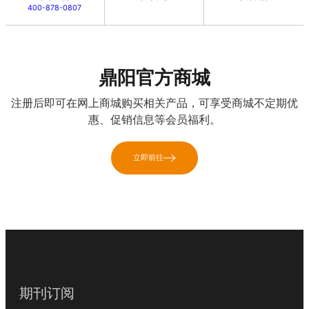
400-878-0807
中心B座三楼B333.B336号
电话：
0755-86185757 / 18475456251
邮箱：
qiuaiwen@manyoung.com
鼎阳官方商城
东莞市翔智电子科技有限公司
注册后即可在网上商城购买相关产品，可享受商城不定期优
惠、促销信息等会员福利。
地址：东莞市南城区鸿福路口鸿福广场A座16楼1606室
电话：
13380141626
立即前往
邮箱：
xiangzhi@xz-tech.cn
深圳市银江龙电子有限公司
地址：深圳市福田区福田街道福山社区彩田南路2032号海天综合大
厦6层608-609号
电话：
0755-82709812
期刊订阅
邮箱：
kang.chen@electest.com.cn