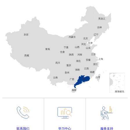
深圳市君辉电子有限公司
黑龙江
地址：深圳市龙岗区坂田街道象角塘社区雪岗南路 1171 号城市山
海云汇二期 C 栋一层 119
吉林
辽宁
新疆
电话：
0755-23217122 / 13509690607
内蒙古
北京
天津
邮箱：
jake.yu@junhuiyiqi.vip
河北
山西
宁夏
山东
青海
甘肃
江苏
河南
陕西
西藏
广州堃茂科技有限公司
上海
安徽
湖北
四川
浙江
重庆
江西
湖南
福建
贵州
地址：广州市黄埔区科珠路232号益科智能创新园1栋601-3、601-
台湾
云南
广东
广西
4
电话：
13710943765
海南
南海诸岛
邮箱：
gzkm0001@126.com
深圳市迈昂科技有限公司
地址：深圳市宝安区西乡街道宝源路深圳市名优工业产品展示采购
联系我们
学习中心
服务支持