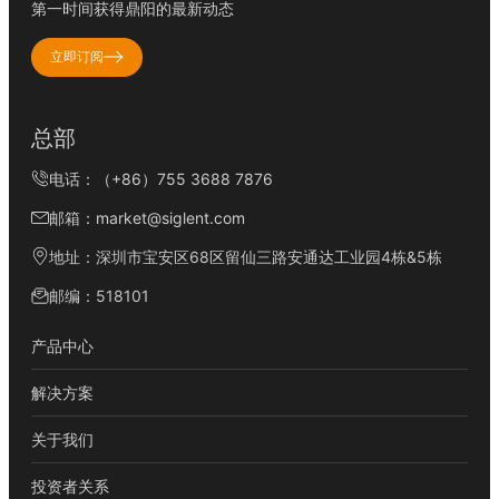
第一时间获得鼎阳的最新动态
深圳市安腾兴科技电子有限公司
立即订阅
地址：地址：深圳市宝安区西乡街道宝田三路旺业工业厂区厂房2
栋5楼(南)
总部
电话：
13641460137
电话：（+86）755 3688 7876
邮箱：
1159586626@qq.com
邮箱：market@siglent.com
广州群创电气设备技术有限公司
地址：深圳市宝安区68区留仙三路安通达工业园4栋&5栋
邮编：518101
地址：广州市高新技术产业开发区科学大道112号A1栋605
电话：
020-32219506 020-82512806 13826176422
产品中心
邮箱：
sales@innoelect.cn
解决方案
深圳市优测科技有限公司
关于我们
投资者关系
地址：深圳市龙华区民治街道北站社区创业花园177-180栋1108