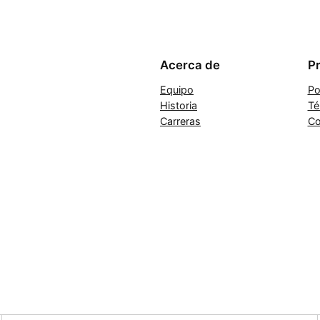
Acerca de
P
Equipo
Po
Historia
Té
Carreras
Co