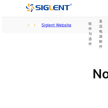
射
矢
频/
量
微
Saltar al contenido
直
网
软
波
源
软
Siglent Website
线
开
流
络
模
矢
件
信
测
件
性
关
电
分
拟
量
与
号
量
与
电
电
源
析
源
源
选
发
单
选
源
源
附
仪
件
生
元
件
件
附
器
件
附
件
No