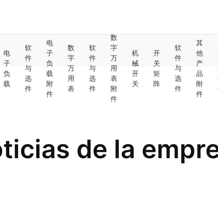
数
电
其
软
数
软
字
软
电
子
机
开
他
件
字
件
万
件
子
负
械
关
产
与
万
与
用
与
负
载
开
矩
品
选
用
选
表
选
载
附
关
阵
附
件
表
件
附
件
件
件
件
ticias de la empr