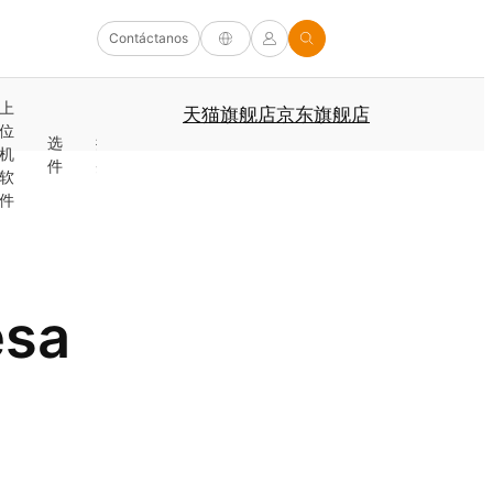
Contáctanos
线
上
天猫旗舰店
京东旗舰店
缆
外
解
位
校
选
探
夹
天
及
机
其
决
机
准
件
头
具
线
连
保
他
方
软
件
接
护
案
件
器
esa