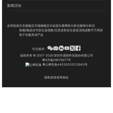
新闻活动
友情链接
京东旗舰店
天猫旗舰店
示波器
矢量网络分析仪
频谱分析仪
射频/微波信号发生器
函数/任意波形发生器
直流电源
数字万用表
电子负载
其他产品
社交媒体：
版权所有 © 2007-2026 深圳市鼎阳科技股份有限公司
粤ICP备09076277号
粤公网安备44030002012643号
隐私政策
使用条款