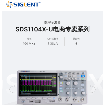
数字示波器
SDS1104X-U电商专卖系列
带宽
实时采样率
通道数
100 MHz
1 GSa/s
4
DS1104X