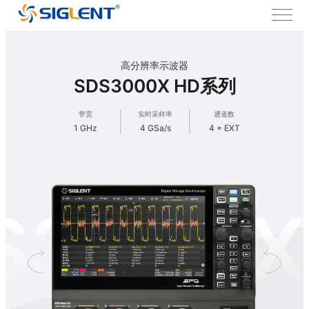
高分辨率示波器
SDS3000X HD系列
带宽
实时采样率
通道数
1 GHz
4 GSa/s
4 + EXT
S3000X