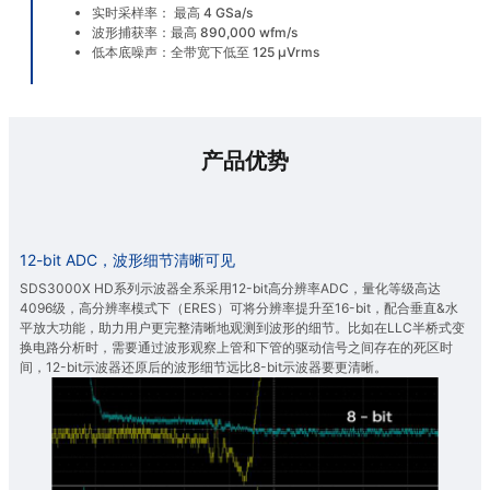
实时采样率： 最高 4 GSa/s
波形捕获率：最高 890,000 wfm/s
低本底噪声：全带宽下低至 125 μVrms
产品优势
12-bit ADC，波形细节清晰可见
SDS3000X HD系列示波器全系采用12-bit高分辨率ADC，量化等级高达
4096级，高分辨率模式下（ERES）可将分辨率提升至16-bit，配合垂直&水
平放大功能，助力用户更完整清晰地观测到波形的细节。比如在LLC半桥式变
换电路分析时，需要通过波形观察上管和下管的驱动信号之间存在的死区时
间，12-bit示波器还原后的波形细节远比8-bit示波器要更清晰。