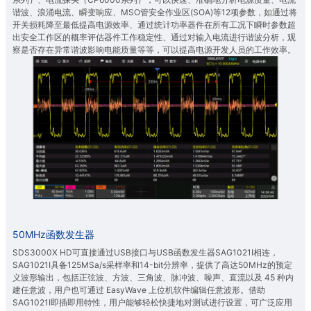
谐波、浪涌电流、瞬变响应、MSO管安全作业区(SOA)等12项参数，如通过将
开关损耗降至最低提高电源效率、通过统计功率器件在所有工况下瞬时参数超
出安全工作区的概率评估器件工作稳定性、通过对输入电流进行谐波分析，观
察是否存在异常谐波影响电能质量等等，可以提高电源开发人员的工作效率。
50MHz函数发生器
SDS3000X HD可直接通过USB接口与USB函数发生器SAG1021I相连，
SAG1021I具备125MSa/s采样率和14-bit分辨率，提供了高达50MHz的预定
义波形输出，包括正弦波、方波、三角波、脉冲波、噪声、直流以及 45 种内
建任意波，用户也可通过 EasyWave 上位机软件编辑任意波形。借助
SAG1021I即插即用特性，用户能够轻松快捷地对测试进行设置，可广泛应用