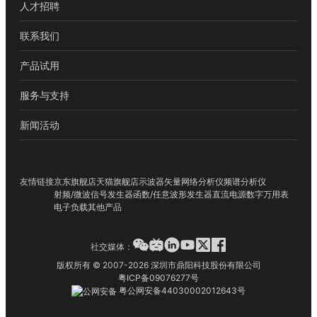
人才招聘
联系我们
产品试用
服务与支持
新闻活动
友情链接
京东旗舰店
天猫旗舰店
示波器
矢量网络分析仪
频谱分析仪
射频/微波信号发生器
函数/任意波形发生器
直流电源
数字万用表
电子负载
其他产品
社交媒体：
版权所有 © 2007-2026 深圳市鼎阳科技股份有限公司
粤ICP备09076277号
粤公网安备44030002012643号