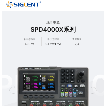
线性电源
SPD4000X系列
最大总功率
最小分辨率
通道数量
400 W
0.1 mV/1 mA
2/4
PD400