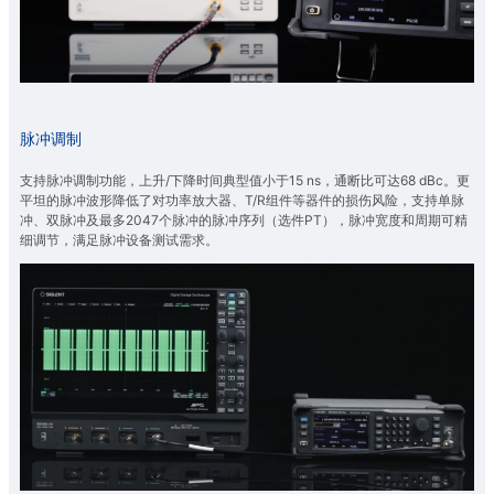
脉冲调制
支持脉冲调制功能，上升/下降时间典型值小于15 ns，通断比可达68 dBc。更
平坦的脉冲波形降低了对功率放大器、T/R组件等器件的损伤风险，支持单脉
冲、双脉冲及最多2047个脉冲的脉冲序列（选件PT），脉冲宽度和周期可精
细调节，满足脉冲设备测试需求。