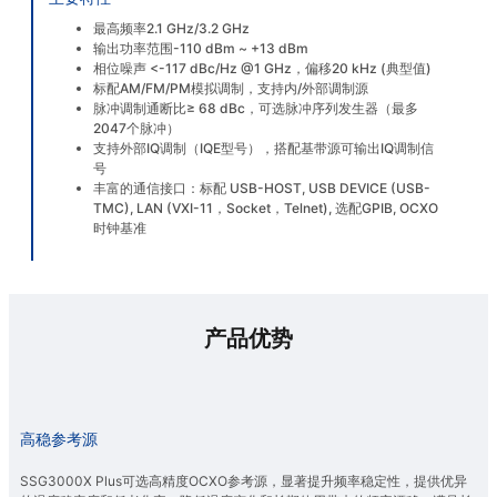
最高频率2.1 GHz/3.2 GHz
输出功率范围-110 dBm ~ +13 dBm
相位噪声 <-117 dBc/Hz @1 GHz，偏移20 kHz (典型值)
标配AM/FM/PM模拟调制，支持内/外部调制源
脉冲调制通断比≥ 68 dBc，可选脉冲序列发生器（最多
2047个脉冲）
支持外部IQ调制（IQE型号），搭配基带源可输出IQ调制信
号
丰富的通信接口：标配 USB-HOST, USB DEVICE (USB-
TMC), LAN (VXI-11，Socket，Telnet), 选配GPIB, OCXO
时钟基准
产品优势
高稳参考源
SSG3000X Plus可选高精度OCXO参考源，显著提升频率稳定性，提供优异