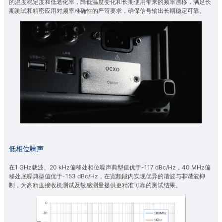
的温度稳定度和低老化率，降低温度变化和长期使用带来的频率漂移，满足长
期测试和精密应用对频率准确性的严苛要求，确保信号输出长期稳定可靠。
低相位噪声
在1 GHz载波、20 kHz偏移处相位噪声典型值优于-117 dBc/Hz，40 MHz偏
移处底噪典型值优于-153 dBc/Hz，在宽频段内实现优异的谐波与非谐波抑
制，为高精度接收机测试及敏感测量提供更精准可靠的测试结果。