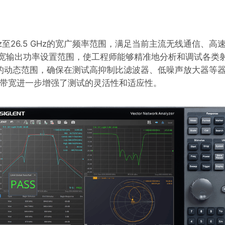
 kHz至26.5 GHz的宽广频率范围，满足当前主流无线通信、
dBm的宽输出功率设置范围，使工程师能够精准地分析和调试各
typ) 的动态范围，确保在测试高抑制比滤波器、低噪声放大
调中频带宽进一步增强了测试的灵活性和适应性。