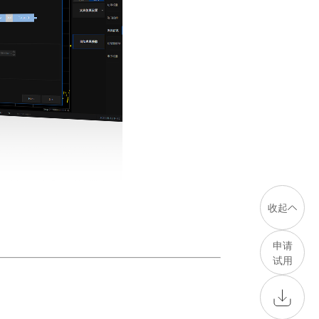
收起
申请
试用