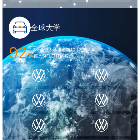
全球大学
92
QS全球大学排名前100名的大学
%
都是SIFLENT的客户。