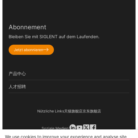
Abonnement
Bleiben Sie mit SIGLENT auf dem Laufenden.
Jetzt abonnieren
产品中心
人才招聘
Nützliche Links
天猫旗舰店
京东旗舰店
Soziale Medien:
© 2026 SIGLENT TECHNOLOGIES - Staetzlinger Str. 70, 86165
We use cookies to improve your experience and analyse site