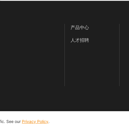
产品中心
人才招聘
Str. 70, 86165 Augsburg, Germany
fic. See our
Privacy Policy
.