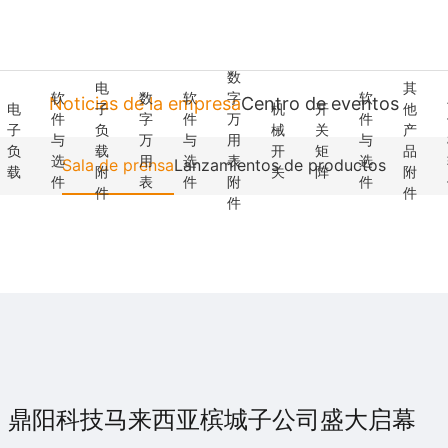
数
电
其
软
数
软
字
软
Noticias de la empresa
Centro de eventos
电
子
机
开
他
件
字
件
万
件
子
负
械
关
产
与
万
与
用
与
负
载
开
矩
品
选
用
选
表
选
Sala de prensa
Lanzamientos de productos
载
附
关
阵
附
件
表
件
附
件
件
件
件
丨鼎阳科技马来西亚槟城子公司盛大启幕