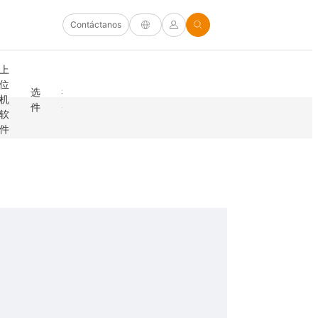
Contáctanos
线
上
缆
外
解
位
校
选
探
夹
天
及
机
其
决
机
准
件
头
具
线
连
保
他
方
软
件
接
护
案
件
器