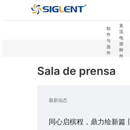
射
矢
频/
量
微
直
网
软
波
源
软
线
开
流
络
模
矢
件
信
测
件
性
关
电
分
拟
量
与
号
量
与
电
电
源
析
源
源
选
发
单
选
源
源
附
仪
件
生
元
件
件
附
器
件
附
Sala de prensa
件
最新动态
同心启槟程，鼎力绘新篇