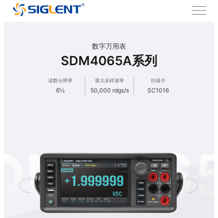
数字万用表
SDM4065A系列
读数分辨率
最大采样速率
扫描卡
6½
50,000 rdgs/s
SC1016
DM406