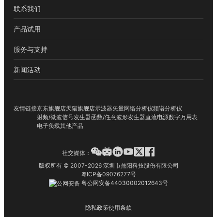
联系我们
产品试用
服务与支持
新闻活动
友情链接
京东旗舰店
天猫旗舰店
示波器
矢量网络分析仪
频谱分析仪
射频/微波信号发生器
函数/任意波形发生器
直流电源
数字万用表
电子负载
其他产品
社交媒体：
版权所有 © 2007-2026 深圳市鼎阳科技股份有限公司
粤ICP备09076277号
粤公网安备44030002012643号
隐私政策
使用条款