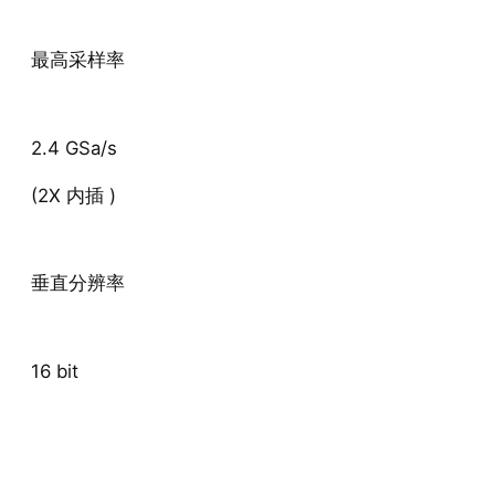
最高采样率
2.4 GSa/s
(2X 内插 )
垂直分辨率
16 bit