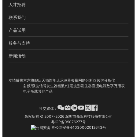
人才招聘
联系我们
产品试用
服务与支持
新闻活动
友情链接
京东旗舰店
天猫旗舰店
示波器
矢量网络分析仪
频谱分析仪
射频/微波信号发生器
函数/任意波形发生器
直流电源
数字万用表
电子负载
其他产品
社交媒体：
版权所有 © 2007-2026 深圳市鼎阳科技股份有限公司
粤ICP备09076277号
粤公网安备44030002012643号