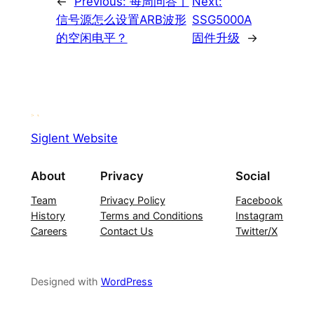
←
Previous:
每周问答丨
Next:
信号源怎么设置ARB波形
SSG5000A
的空闲电平？
固件升级
→
Siglent Website
About
Privacy
Social
Team
Privacy Policy
Facebook
History
Terms and Conditions
Instagram
Careers
Contact Us
Twitter/X
Designed with
WordPress