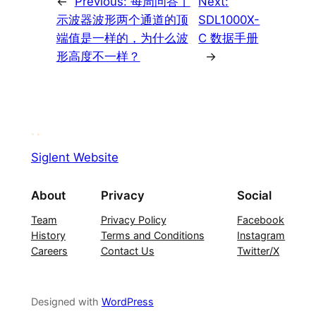
←
Previous:
每周问答丨
Next:
示波器波形两个通道的顶
SDL1000X-
端值是一样的，为什么波
C 数据手册
形高度不一样？
→
Siglent Website
About
Privacy
Social
Team
Privacy Policy
Facebook
History
Terms and Conditions
Instagram
Careers
Contact Us
Twitter/X
Designed with
WordPress