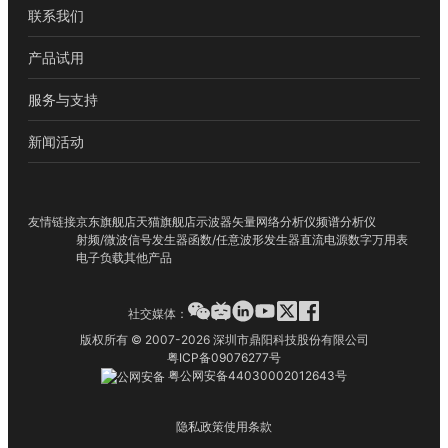
联系我们
产品试用
服务与支持
新闻活动
友情链接
京东旗舰店
天猫旗舰店
示波器
矢量网络分析仪
频谱分析仪
射频/微波信号发生器
函数/任意波形发生器
直流电源
数字万用表
电子负载
其他产品
社交媒体：
版权所有 © 2007-2026 深圳市鼎阳科技股份有限公司
粤ICP备09076277号
粤公网安备44030002012643号
隐私政策
使用条款