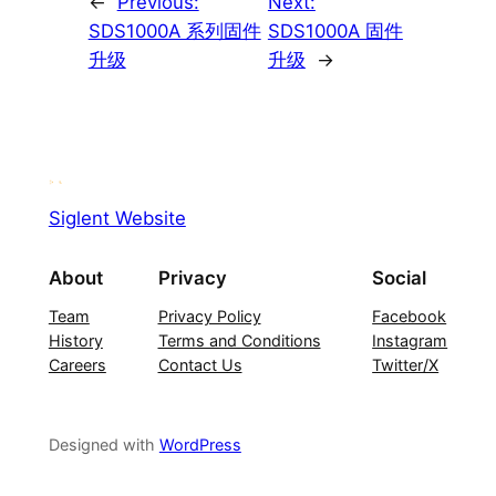
←
Previous:
Next:
SDS1000A 系列固件
SDS1000A 固件
升级
升级
→
Siglent Website
About
Privacy
Social
Team
Privacy Policy
Facebook
History
Terms and Conditions
Instagram
Careers
Contact Us
Twitter/X
Designed with
WordPress