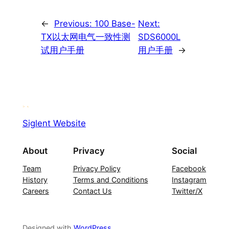
←
Previous:
100 Base-
Next:
TX以太网电气一致性测
SDS6000L
试用户手册
用户手册
→
Siglent Website
About
Privacy
Social
Team
Privacy Policy
Facebook
History
Terms and Conditions
Instagram
Careers
Contact Us
Twitter/X
Designed with
WordPress