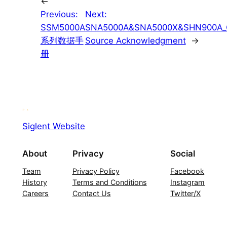
←
Previous:
Next:
SSM5000A
SNA5000A&SNA5000X&SHN900A_
系列数据手
Source Acknowledgment
→
册
Siglent Website
About
Privacy
Social
Team
Privacy Policy
Facebook
History
Terms and Conditions
Instagram
Careers
Contact Us
Twitter/X