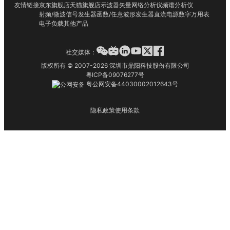
友情链接
京东旗舰店
天猫旗舰店
示波器
矢量网络分析仪
频谱分析仪
射频/微波信号发生器
函数/任意波形发生器
直流电源
数字万用表
电子负载
其他产品
社交媒体：
版权所有 © 2007-2026 深圳市鼎阳科技股份有限公司
粤ICP备09076277号
粤公网安备44030002012643号
隐私政策
使用条款